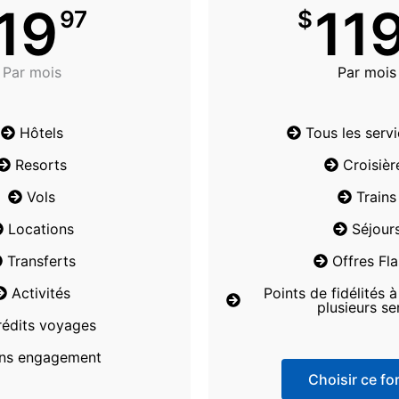
19
11
97
$
Par mois
Par mois
Hôtels
Tous les serv
Resorts
Croisièr
Vols
Trains
Locations
Séjour
Transferts
Offres Fl
Activités
Points de fidélités 
plusieurs se
rédits voyages
ns engagement
Choisir ce for