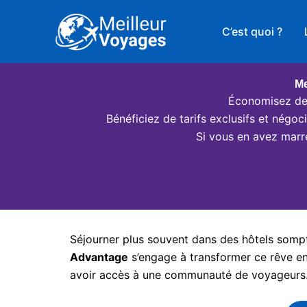
Aller
au
C’est quoi ?
contenu
Me
Économisez des
Bénéficiez de tarifs exclusifs et négo
Si vous en avez marr
Séjourner plus souvent dans des hôtels somptu
Advantage
s’engage à transformer ce rêve en 
avoir accès à une communauté de voyageurs