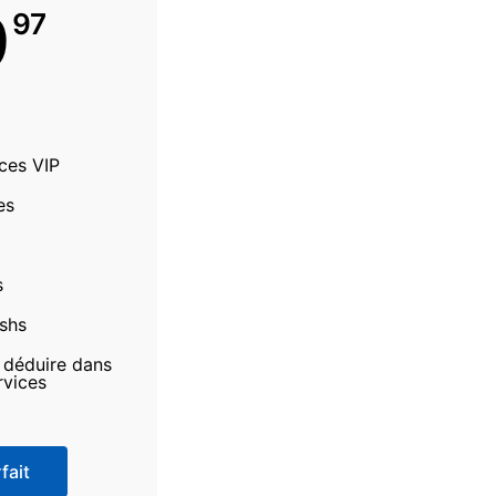
9
97
ices VIP
es
s
ashs
à déduire dans
rvices
fait