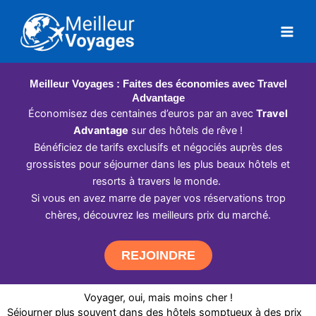
Aller
au
contenu
Meilleur Voyages : Faites des économies avec Travel
Advantage
Économisez des centaines d’euros par an avec
Travel
Advantage
sur des hôtels de rêve !
Bénéficiez de tarifs exclusifs et négociés auprès des
grossistes pour séjourner dans les plus beaux hôtels et
resorts à travers le monde.
Si vous en avez marre de payer vos réservations trop
chères, découvrez les meilleurs prix du marché.
REJOINDRE
Voyager, oui, mais moins cher !
Séjourner plus souvent dans des hôtels somptueux à des prix