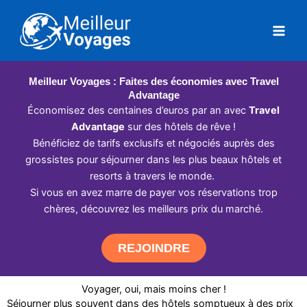
Aller
au
contenu
Meilleur Voyages : Faites des économies avec Travel
Advantage
Économisez des centaines d’euros par an avec
Travel
Advantage
sur des hôtels de rêve !
Bénéficiez de tarifs exclusifs et négociés auprès des
grossistes pour séjourner dans les plus beaux hôtels et
resorts à travers le monde.
Si vous en avez marre de payer vos réservations trop
chères, découvrez les meilleurs prix du marché.
REJOINDRE
Voyager, oui, mais moins cher !
Séjourner plus souvent dans des hôtels somptueux à des prix