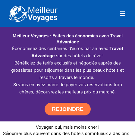
Aller
au
contenu
Meilleur Voyages : Faites des économies avec Travel
Advantage
Économisez des centaines d’euros par an avec
Travel
Advantage
sur des hôtels de rêve !
Bénéficiez de tarifs exclusifs et négociés auprès des
grossistes pour séjourner dans les plus beaux hôtels et
resorts à travers le monde.
Si vous en avez marre de payer vos réservations trop
chères, découvrez les meilleurs prix du marché.
REJOINDRE
Voyager, oui, mais moins cher !
Séjourner plus souvent dans des hôtels somptueux à des prix