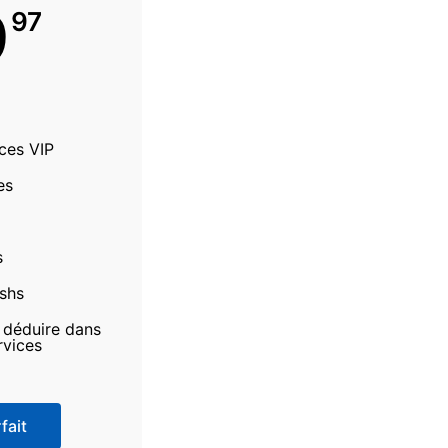
9
97
ices VIP
es
s
ashs
à déduire dans
rvices
fait