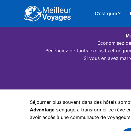
Aller
au
C’est quoi ?
contenu
Me
Économisez des
Bénéficiez de tarifs exclusifs et négo
Si vous en avez marr
Séjourner plus souvent dans des hôtels somptu
Advantage
s’engage à transformer ce rêve en 
avoir accès à une communauté de voyageurs