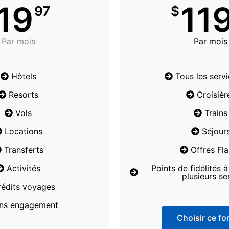
19
11
97
$
Par mois
Par mois
Hôtels
Tous les serv
Resorts
Croisièr
Vols
Trains
Locations
Séjour
Transferts
Offres Fl
Activités
Points de fidélités 
plusieurs se
rédits voyages
ns engagement
Choisir ce for