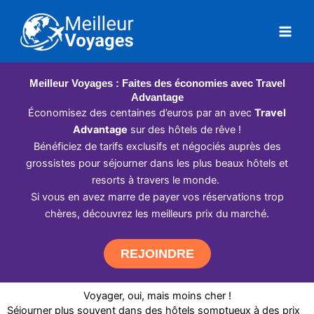
Aller
au
contenu
Meilleur Voyages : Faites des économies avec Travel
Advantage
Économisez des centaines d’euros par an avec
Travel
Advantage
sur des hôtels de rêve !
Bénéficiez de tarifs exclusifs et négociés auprès des
grossistes pour séjourner dans les plus beaux hôtels et
resorts à travers le monde.
Si vous en avez marre de payer vos réservations trop
chères, découvrez les meilleurs prix du marché.
REJOINDRE
Voyager, oui, mais moins cher !
Séjourner plus souvent dans des hôtels somptueux à des prix