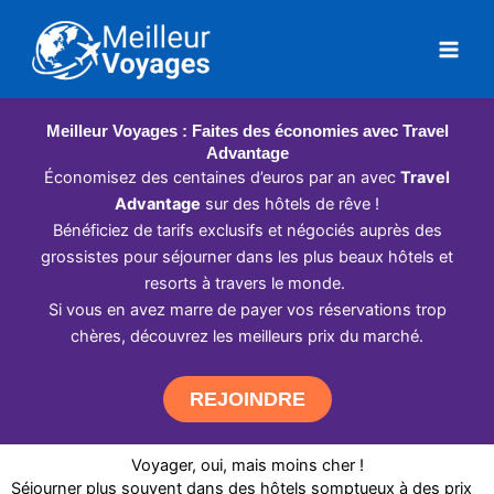
Aller
au
contenu
Meilleur Voyages : Faites des économies avec Travel
Advantage
Économisez des centaines d’euros par an avec
Travel
Advantage
sur des hôtels de rêve !
Bénéficiez de tarifs exclusifs et négociés auprès des
grossistes pour séjourner dans les plus beaux hôtels et
resorts à travers le monde.
Si vous en avez marre de payer vos réservations trop
chères, découvrez les meilleurs prix du marché.
REJOINDRE
Voyager, oui, mais moins cher !
Séjourner plus souvent dans des hôtels somptueux à des prix