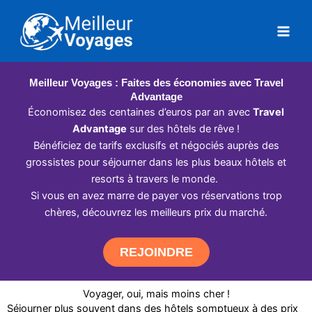
Aller
au
contenu
Meilleur Voyages : Faites des économies avec Travel
Advantage
Économisez des centaines d’euros par an avec
Travel
Advantage
sur des hôtels de rêve !
Bénéficiez de tarifs exclusifs et négociés auprès des
grossistes pour séjourner dans les plus beaux hôtels et
resorts à travers le monde.
Si vous en avez marre de payer vos réservations trop
chères, découvrez les meilleurs prix du marché.
REJOINDRE
Voyager, oui, mais moins cher !
Séjourner plus souvent dans des hôtels somptueux à des prix