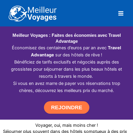
Aller
au
contenu
Meilleur Voyages : Faites des économies avec Travel
Advantage
Économisez des centaines d’euros par an avec
Travel
Advantage
sur des hôtels de rêve !
Bénéficiez de tarifs exclusifs et négociés auprès des
grossistes pour séjourner dans les plus beaux hôtels et
resorts à travers le monde.
Si vous en avez marre de payer vos réservations trop
chères, découvrez les meilleurs prix du marché.
REJOINDRE
Voyager, oui, mais moins cher !
Séjourner plus souvent dans des hôtels somptueux à des prix