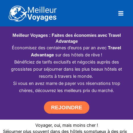
Aller
au
contenu
Meilleur Voyages : Faites des économies avec Travel
Advantage
Économisez des centaines d’euros par an avec
Travel
Advantage
sur des hôtels de rêve !
Bénéficiez de tarifs exclusifs et négociés auprès des
grossistes pour séjourner dans les plus beaux hôtels et
resorts à travers le monde.
Si vous en avez marre de payer vos réservations trop
chères, découvrez les meilleurs prix du marché.
REJOINDRE
Voyager, oui, mais moins cher !
Séjourner plus souvent dans des hôtels somptueux à des prix