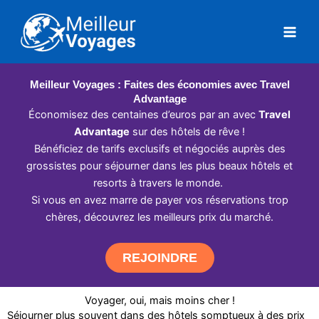
Aller
au
contenu
Meilleur Voyages : Faites des économies avec Travel
Advantage
Économisez des centaines d’euros par an avec
Travel
Advantage
sur des hôtels de rêve !
Bénéficiez de tarifs exclusifs et négociés auprès des
grossistes pour séjourner dans les plus beaux hôtels et
resorts à travers le monde.
Si vous en avez marre de payer vos réservations trop
chères, découvrez les meilleurs prix du marché.
REJOINDRE
Voyager, oui, mais moins cher !
Séjourner plus souvent dans des hôtels somptueux à des prix