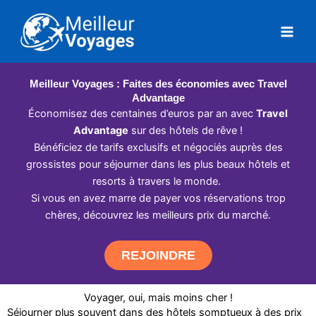
Aller
au
contenu
Meilleur Voyages : Faites des économies avec Travel
Advantage
Économisez des centaines d’euros par an avec
Travel
Advantage
sur des hôtels de rêve !
Bénéficiez de tarifs exclusifs et négociés auprès des
grossistes pour séjourner dans les plus beaux hôtels et
resorts à travers le monde.
Si vous en avez marre de payer vos réservations trop
chères, découvrez les meilleurs prix du marché.
REJOINDRE
Voyager, oui, mais moins cher !
Séjourner plus souvent dans des hôtels somptueux à des prix