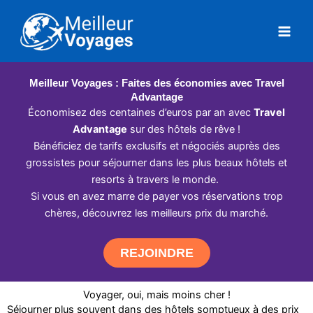
Aller
au
contenu
Meilleur Voyages : Faites des économies avec Travel
Advantage
Économisez des centaines d’euros par an avec
Travel
Advantage
sur des hôtels de rêve !
Bénéficiez de tarifs exclusifs et négociés auprès des
grossistes pour séjourner dans les plus beaux hôtels et
resorts à travers le monde.
Si vous en avez marre de payer vos réservations trop
chères, découvrez les meilleurs prix du marché.
REJOINDRE
Voyager, oui, mais moins cher !
Séjourner plus souvent dans des hôtels somptueux à des prix