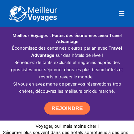
Aller
au
contenu
Meilleur Voyages : Faites des économies avec Travel
Advantage
Économisez des centaines d’euros par an avec
Travel
Advantage
sur des hôtels de rêve !
Bénéficiez de tarifs exclusifs et négociés auprès des
grossistes pour séjourner dans les plus beaux hôtels et
resorts à travers le monde.
Si vous en avez marre de payer vos réservations trop
chères, découvrez les meilleurs prix du marché.
REJOINDRE
Voyager, oui, mais moins cher !
Séjourner plus souvent dans des hôtels somptueux à des prix