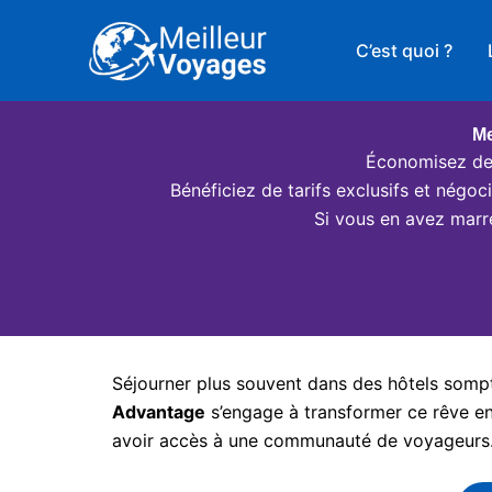
Aller
au
C’est quoi ?
contenu
Me
Économisez des
Bénéficiez de tarifs exclusifs et négo
Si vous en avez marr
Séjourner plus souvent dans des hôtels somptu
Advantage
s’engage à transformer ce rêve en 
avoir accès à une communauté de voyageurs