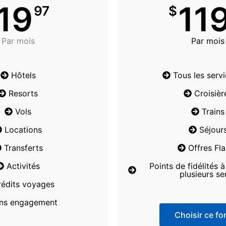
19
11
97
$
Par mois
Par mois
Hôtels
Tous les serv
Resorts
Croisièr
Vols
Trains
Locations
Séjour
Transferts
Offres Fl
Activités
Points de fidélités 
plusieurs se
rédits voyages
ns engagement
Choisir ce for