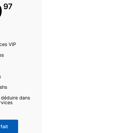
9
97
ices VIP
es
s
ashs
à déduire dans
rvices
fait