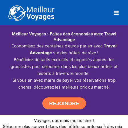
Aller
au
contenu
Meilleur Voyages : Faites des économies avec Travel
Advantage
Économisez des centaines d’euros par an avec
Travel
Advantage
sur des hôtels de rêve !
Bénéficiez de tarifs exclusifs et négociés auprès des
grossistes pour séjourner dans les plus beaux hôtels et
resorts à travers le monde.
Si vous en avez marre de payer vos réservations trop
chères, découvrez les meilleurs prix du marché.
REJOINDRE
Voyager, oui, mais moins cher !
Séjourner plus souvent dans des hôtels somptueux à des prix