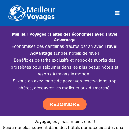
Aller
au
contenu
Meilleur Voyages : Faites des économies avec Travel
Advantage
Économisez des centaines d’euros par an avec
Travel
Advantage
sur des hôtels de rêve !
Bénéficiez de tarifs exclusifs et négociés auprès des
grossistes pour séjourner dans les plus beaux hôtels et
resorts à travers le monde.
Si vous en avez marre de payer vos réservations trop
chères, découvrez les meilleurs prix du marché.
REJOINDRE
Voyager, oui, mais moins cher !
Séjourner plus souvent dans des hôtels somptueux à des prix