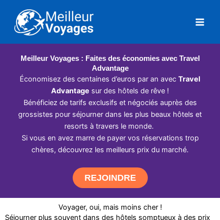
Aller
au
contenu
Meilleur Voyages : Faites des économies avec Travel
Advantage
Économisez des centaines d’euros par an avec
Travel
Advantage
sur des hôtels de rêve !
Bénéficiez de tarifs exclusifs et négociés auprès des
grossistes pour séjourner dans les plus beaux hôtels et
resorts à travers le monde.
Si vous en avez marre de payer vos réservations trop
chères, découvrez les meilleurs prix du marché.
REJOINDRE
Voyager, oui, mais moins cher !
Séjourner plus souvent dans des hôtels somptueux à des prix