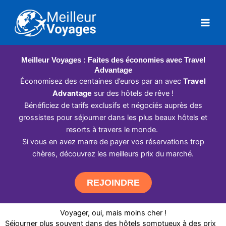
Aller
au
contenu
Meilleur Voyages : Faites des économies avec Travel
Advantage
Économisez des centaines d’euros par an avec
Travel
Advantage
sur des hôtels de rêve !
Bénéficiez de tarifs exclusifs et négociés auprès des
grossistes pour séjourner dans les plus beaux hôtels et
resorts à travers le monde.
Si vous en avez marre de payer vos réservations trop
chères, découvrez les meilleurs prix du marché.
REJOINDRE
Voyager, oui, mais moins cher !
Séjourner plus souvent dans des hôtels somptueux à des prix