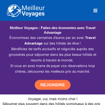
Aller
au
contenu
Meilleur Voyages : Faites des économies avec Travel
Advantage
Économisez des centaines d’euros par an avec
Travel
Advantage
sur des hôtels de rêve !
Bénéficiez de tarifs exclusifs et négociés auprès des
grossistes pour séjourner dans les plus beaux hôtels et
resorts à travers le monde.
Si vous en avez marre de payer vos réservations trop
chères, découvrez les meilleurs prix du marché.
REJOINDRE
Voyager, oui, mais moins cher !
Séjourner plus souvent dans des hôtels somptueux à des prix