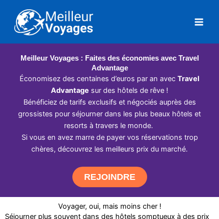
Aller
au
contenu
Meilleur Voyages : Faites des économies avec Travel
Advantage
Économisez des centaines d’euros par an avec
Travel
Advantage
sur des hôtels de rêve !
Bénéficiez de tarifs exclusifs et négociés auprès des
grossistes pour séjourner dans les plus beaux hôtels et
resorts à travers le monde.
Si vous en avez marre de payer vos réservations trop
chères, découvrez les meilleurs prix du marché.
REJOINDRE
Voyager, oui, mais moins cher !
Séjourner plus souvent dans des hôtels somptueux à des prix